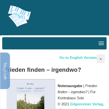
Go to English Version
Toogle Left
Frieden finden – irgendwo?
Notenausgabe
|
Frieden
finden – irgendwo? |
Für
Kontrabass
Solo
© 2021
Gilgenreiner Verlag
,