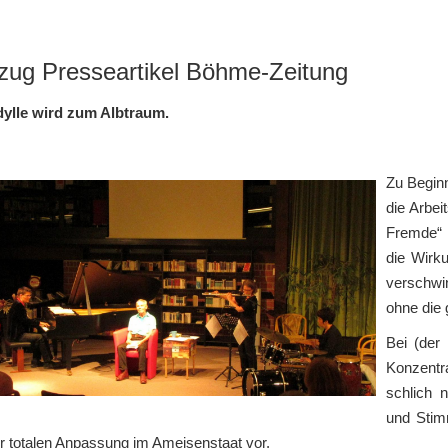
zug Presseartikel Böhme-Zeitung
dylle wird zum Albtraum.
Zu Beginn
die Arbe
Fremde“ 
die Wirk
verschwi
ohne die 
Bei (der
Konzentr
schlich n
und Stim
r totalen Anpassung im Ameisenstaat vor.