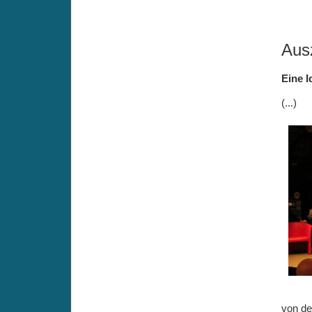
Aus
Eine I
(...)
von de