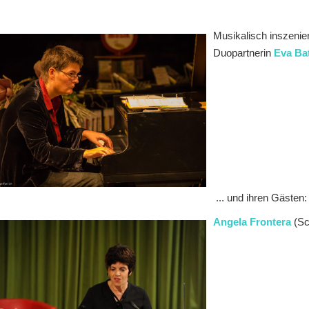
Musikalisch inszenie
Duopartnerin
Eva Ba
... und ihren Gästen:
Angela Frontera
(Sc