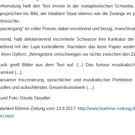
rfremdung hielt den Text immer in der metaphorischen Schwebe. Al
esprochen ins Bild, der totalitäre Staat ebenso wie die Zwänge im
hnsüchte.
paziergang“ ist voller Poesie, dabei verstörend und bissig, manchmal a
esend, halb deklamierend inszenierte Schwarze ihre Karikatur der S
ießend mit der Lupe kontrollierte. Nachdem das leere Papier weder
l ihren Opfern: „Wenigstens verschweigen sie nichts zwischen den Ze
sik greift Bilder aus dem Text auf. (...) Das furiose musikalisc
mkeit (...).
arsamer Inszenierung, sprachlicher und musikalischer Perfektion p
olles und aufwühlendes Gesamtkunstwerk (…)
l und Foto: Gisela Steudter
alartikel Böhme-Zeitung vom 13.9.2017:
http://www.boehme-zeitung.de/
um.html