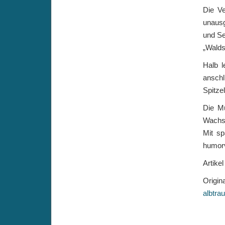
Die Ve
unausg
und Se
„Walds
Halb l
anschl
Spitze
Die Mu
Wachsa
Mit sp
humorv
Artike
Origin
albtra