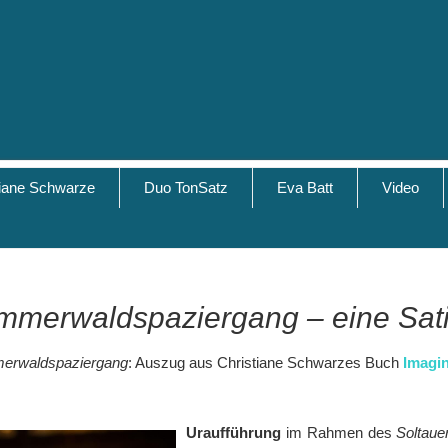
tiane Schwarze
Duo TonSatz
Eva Batt
Video
mmerwaldspaziergang – eine Sati
erwaldspaziergang
: Auszug aus Christiane Schwarzes Buch
Imagi
Uraufführung
im Rahmen des
Soltaue