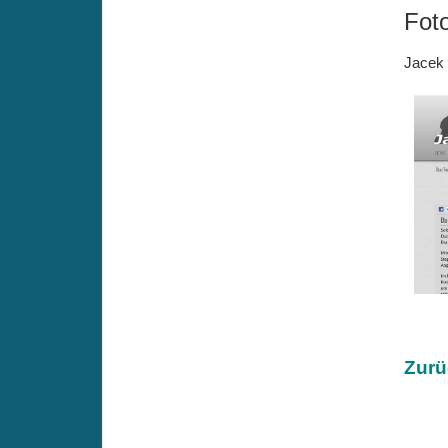
Fot
Jacek 
Zurü